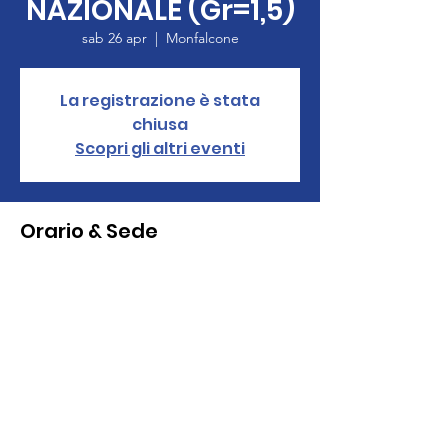
NAZIONALE (Gr=1,5)
sab 26 apr
  |  
Monfalcone
La registrazione è stata
chiusa
Scopri gli altri eventi
Orario & Sede
26 apr 2025, 08:00 – 27 apr 2025, 17:00
Monfalcone, Via Agraria, 54, 34074
Monfalcone GO, Italia