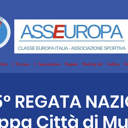
tizie
L' Europa
L' Associazione
Regate
Ranking list
Gallery
D
 5° REGATA NAZ
ppa Città di M