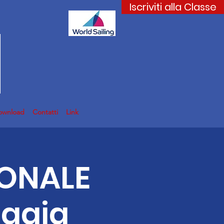
Iscriviti alla Classe
ownload
Contatti
Link
IONALE
uggia