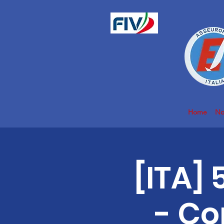
Home
No
[ITA]
- Co