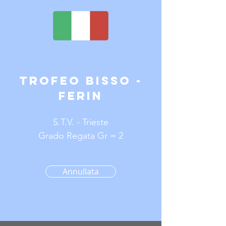
Trofeo Bisso -
Ferin
S.T.V. - Trieste
Grado Regata Gr = 2
Annullata