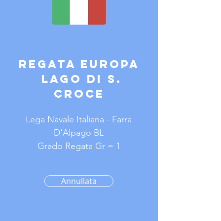
REGATA EUROPA
LAGO DI S.
CROCE
Lega Navale Italiana - Farra
D'Alpago BL
Grado Regata Gr = 1
Annullata