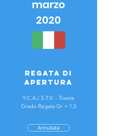
marzo
2020
REGATA DI
APERTURA
Y.C.A./ S.T.V. - Trieste
Grado Regata Gr = 1,5
Annullata