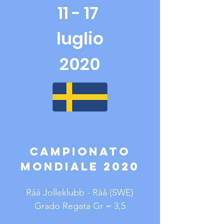
11 - 17
luglio
2020
Campionato
Mondiale 2020
Råå Jolleklubb - Råå (SWE)
Grado Regata Gr = 3,5