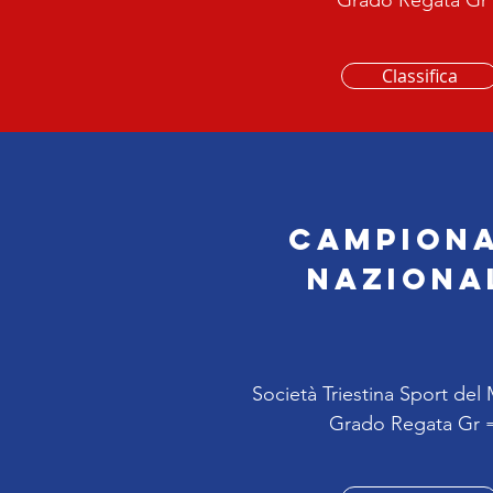
Grado Regata Gr 
Classifica
Campion
naziona
Società Triestina Sport del 
Grado Regata Gr =