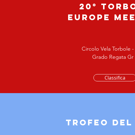
20° Torb
Europe me
Circolo Vela Torbole -
Grado Regata Gr 
Classifica
TROFEO del