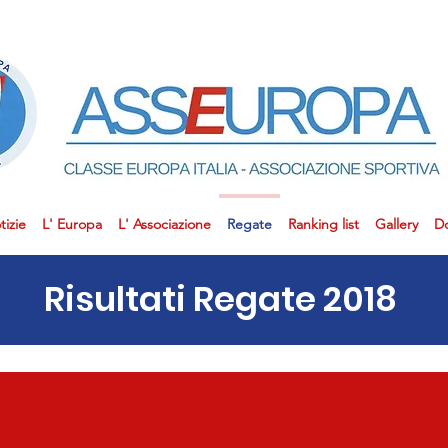
tizie
L' Europa
L' Associazione
Regate
Ranking list
Gallery
D
Risultati Regate 2018