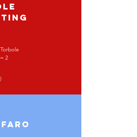
ole
eting
 Torbole
= 2
 faro