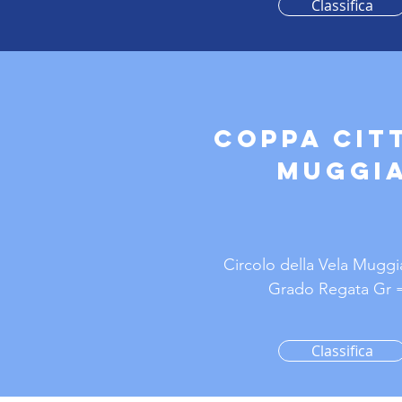
Classifica
Coppa citt
muggi
Circolo della Vela Mugg
Grado Regata Gr =
Classifica