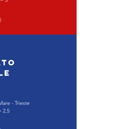
= 3
ato
le
Mare - Trieste
 2,5