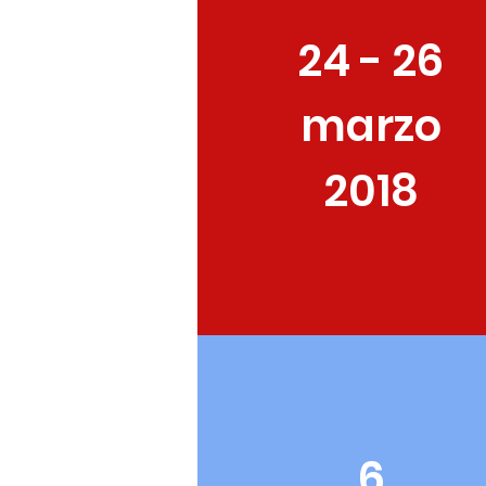
24 - 26
marzo
2018
6