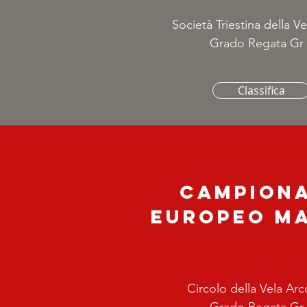
Società Triestina della Ve
Grado Regata Gr 
Classifica
Campion
Europeo M
Circolo della Vela Arco