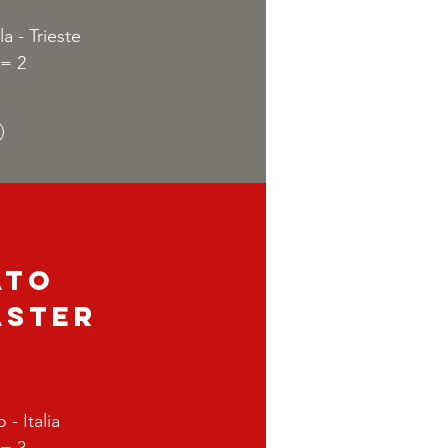
la - Trieste
= 2
ato
aster
 - Italia