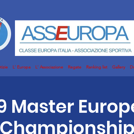
tizie
L' Europa
L' Associazione
Regate
Ranking list
Gallery
D
9 Master Euro
Championshi