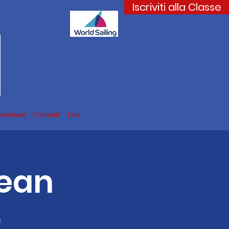
Iscriviti alla Classe
ownload
Contatti
Link
pean
p