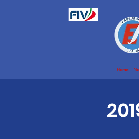
Home
No
201