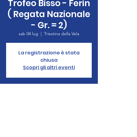
Trofeo Bisso - Ferin
( Regata Nazionale
- Gr. = 2)
sab 04 lug
  |  
Triestina della Vela
La registrazione è stata
chiusa
Scopri gli altri eventi
Orario & Sede
04 lug 2020, 12:00 – 05 lug 2020, 17:00
Triestina della Vela, 8 Pontile Istria, Trieste,
TS 34123, 34123 Trieste TS, Italia