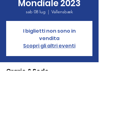
Mondiale 2023
sab 08 lug
  |  
Vallensbæk
I biglietti non sono in
vendita
Scopri gli altri eventi
Orario & Sede
08 lug 2023, 12:00 – 14 lug 2023, 19:00
Vallensbæk, 2625 Vallensbæk, Danimarca