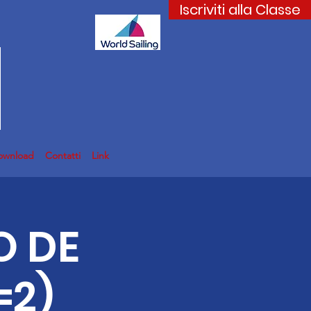
Iscriviti alla Classe
ownload
Contatti
Link
O DE
=2)