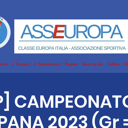
tizie
L' Europa
L' Associazione
Regate
Ranking list
Gallery
D
P] CAMPEONAT
PANA 2023 (Gr 