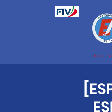
Home
No
[ES
ES