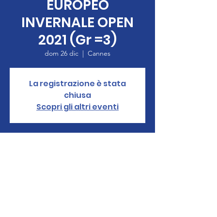
EUROPEO
INVERNALE OPEN
2021 (Gr =3)
dom 26 dic
  |  
Cannes
La registrazione è stata
chiusa
Scopri gli altri eventi
Orario & Sede
26 dic 2021, 12:00 – 30 dic 2021, 17:00
Cannes, Bijou Plage, Square de Verdun,
06400 Cannes, Francia