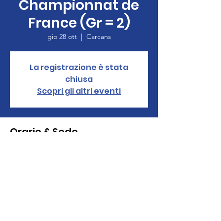
Championnat de
France (Gr = 2)
gio 28 ott
  |  
Carcans
La registrazione è stata
chiusa
Scopri gli altri eventi
Orario & Sede
28 ott 2021, 12:00 – 01 nov 2021, 17:00
Carcans, Domaine de Bombannes, 33121
Carcans, Francia