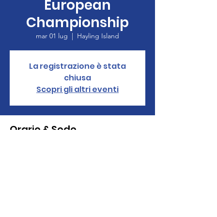
European
Championship
mar 01 lug
  |  
Hayling Island
La registrazione è stata
chiusa
Scopri gli altri eventi
Orario & Sede
01 lug 2025, 08:00 – 07 lug 2025, 17:00
Hayling Island, Hayling Island PO11 0LW,
Regno Unito