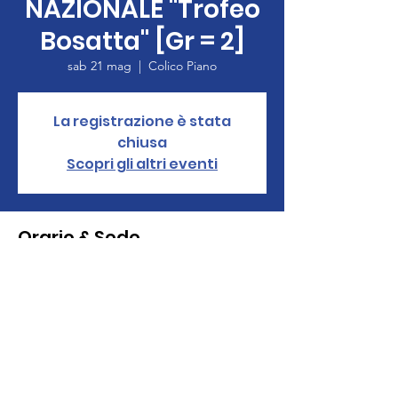
NAZIONALE "Trofeo
Bosatta" [Gr = 2]
sab 21 mag
  |  
Colico Piano
La registrazione è stata
chiusa
Scopri gli altri eventi
Orario & Sede
21 mag 2022, 12:00 – 22 mag 2022, 17:00
Colico Piano, Via Lungolario Polti, 27/29,
23823 Colico Piano LC, Italia