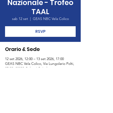
Nazionale - Trofeo
TAAL
sab 12 set
  |  
GEAS NBC Vela Colico
RSVP
Orario & Sede
12 set 2026, 12:00 – 13 set 2026, 17:00
GEAS NBC Vela Colico, Via Lungolario Polti,
27/29, 23823 Colico LC, Italia
RSVP