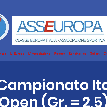
tizie
L' Europa
L' Associazione
Regate
Ranking list
Gallery
D
 Campionato It
Open (Gr. = 2,5