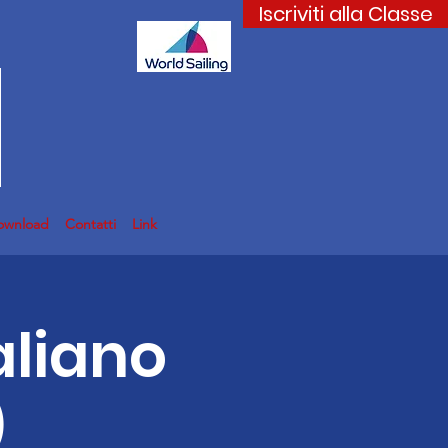
Iscriviti alla Classe
ownload
Contatti
Link
aliano
)