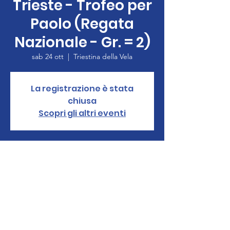
Trieste - Trofeo per
Paolo (Regata
Nazionale - Gr. = 2)
sab 24 ott
  |  
Triestina della Vela
La registrazione è stata
chiusa
Scopri gli altri eventi
Orario & Sede
24 ott 2020, 12:00 – 25 ott 2020, 17:00
Triestina della Vela, 8 Pontile Istria, Trieste,
TS 34123, 34123 Trieste TS, Italia