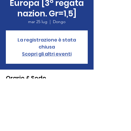
Europa [3° regata
nazion. Gr=1,5]
mar 25 lug
  |  
Dongo
La registrazione è stata
chiusa
Scopri gli altri eventi
Orario & Sede
25 lug 2023, 12:00 – 26 lug 2023, 17:00
Dongo, Località Bersaglio, 22014 Dongo CO,
Italia