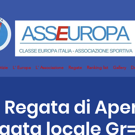
tizie
L' Europa
L' Associazione
Regate
Ranking list
Gallery
D
] Regata di Ape
gata locale Gr=