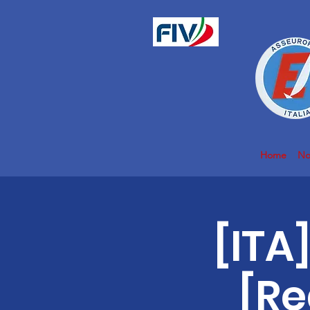
Home
No
[ITA
[Re