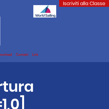
Iscriviti alla Classe
ownload
Contatti
Link
rtura
1,0]