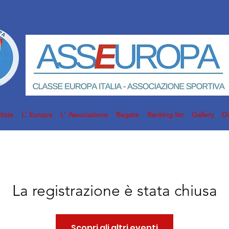
tizie
L' Europa
L' Associazione
Regate
Ranking list
Gallery
D
La registrazione è stata chiusa
Scopri gli altri eventi