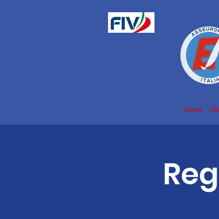
Home
No
Reg