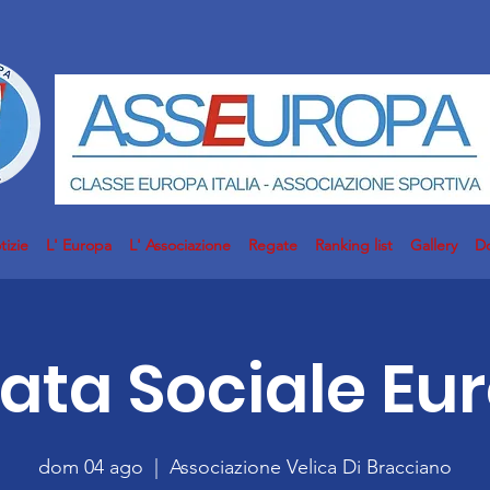
tizie
L' Europa
L' Associazione
Regate
Ranking list
Gallery
D
ata Sociale Eu
dom 04 ago
  |  
Associazione Velica Di Bracciano