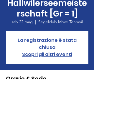
Hallwilerseemeiste
rschaft [Gr = 1]
sab 22 mag
  |  
Segelclub Möve Tennwil
La registrazione è stata
chiusa
Scopri gli altri eventi
Orario & Sede
22 mag 2021, 12:00 – 23 mag 2021, 17:00
Segelclub Möve Tennwil, Lindenmattstrasse
17, 5616 Meisterschwanden, Svizzera