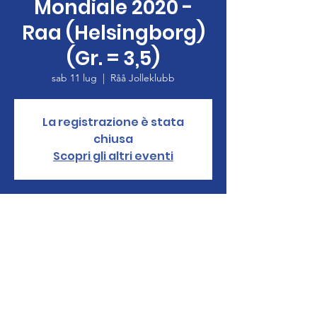
Mondiale 2020 -
Raa (Helsingborg)
(Gr. = 3,5)
sab 11 lug
  |  
Råå Jolleklubb
La registrazione è stata
chiusa
Scopri gli altri eventi
Orario & Sede
11 lug 2020, 12:00 – 17 lug 2020, 16:00
Råå Jolleklubb, Västindiegatan, 252 71 Råå,
Svezia