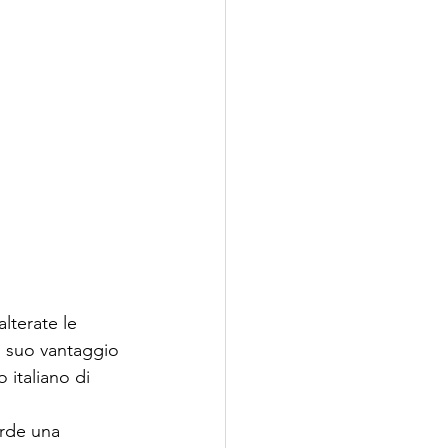
lterate le 
l suo vantaggio 
 italiano di 
erde una 