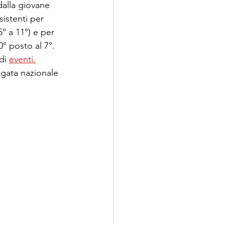
dalla giovane 
istenti per 
° a 11°) e per 
° posto al 7°. 
di 
eventi.
regata nazionale 