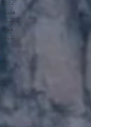
IECU
Eventi
Asseuropa
Altro
News