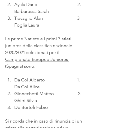
Ayala Dario                                   2. 
Barbarossa Sarah
Travaglio Alan                              3. 
Foglia Laura 
Le prime 3 atlete e i primi 3 atleti 
juniores della classifica nazionale 
2020/2021 selezionati per il 
Campionato Europeo Juniores 
(Spagna)
 sono:
Da Col Alberto                            1. 
Da Col Alice
Gionechetti Matteo                     2. 
Ghirri Silvia
De Bortoli Fabio
Si ricorda che in caso di rinuncia di un 
atleta alla partecipazione ad un 