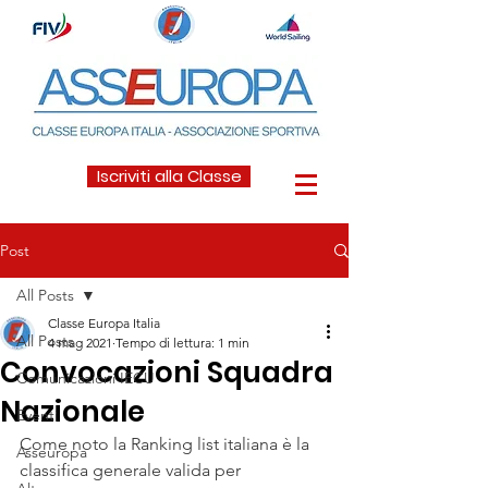
Iscriviti alla Classe
Post
All Posts
Classe Europa Italia
All Posts
4 mag 2021
Tempo di lettura: 1 min
Convocazioni Squadra
Comunicazioni IECU
Nazionale
Eventi
Come noto la Ranking list italiana è la 
Asseuropa
classifica generale valida per 