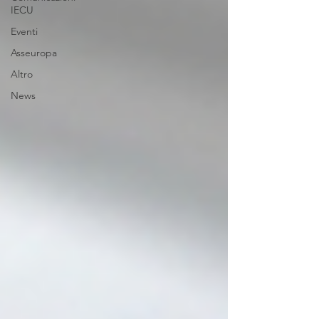
IECU
Eventi
Asseuropa
Altro
News