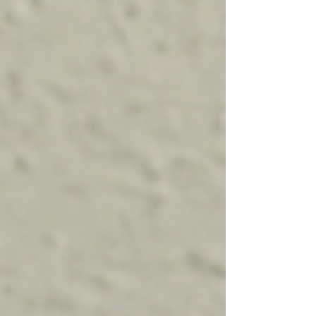
Europa italiana🌊 Il Campionato Italiano
Europa 2026 si svolgerà a Colico (LC), dal 21
al 23 agosto 2026. L'evento dal circolo GEAS
NBC Vela Colico, ASSEUROPA Italia e con il
patrocinio del Comune di Colico. Come
prome