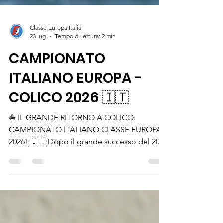
Classe Europa Italia
23 lug
Tempo di lettura: 2 min
CAMPIONATO
ITALIANO EUROPA -
COLICO 2026 🇮🇹
⛵️ IL GRANDE RITORNO A COLICO:
CAMPIONATO ITALIANO CLASSE EUROPA
2026! 🇮🇹 Dopo il grande successo del 2024
che ha incoronato Sarah Barbarossa
campionessa italiana assoluta, il Lago di
Como ospitarerà nuovamente il più
importante evento del 2026 della Classe