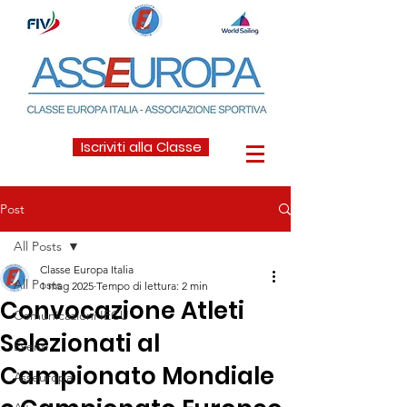
Iscriviti alla Classe
Post
All Posts
Classe Europa Italia
All Posts
1 mag 2025
Tempo di lettura: 2 min
Convocazione Atleti
Comunicazioni IECU
Selezionati al
Eventi
Campionato Mondiale
Asseuropa