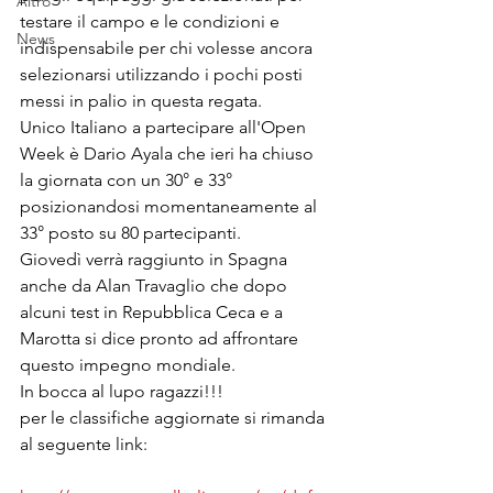
Altro
testare il campo e le condizioni e 
News
indispensabile per chi volesse ancora 
selezionarsi utilizzando i pochi posti 
messi in palio in questa regata.
Unico Italiano a partecipare all'Open 
Week è Dario Ayala che ieri ha chiuso 
la giornata con un 30° e 33° 
posizionandosi momentaneamente al 
33° posto su 80 partecipanti.
Giovedì verrà raggiunto in Spagna 
anche da Alan Travaglio che dopo 
alcuni test in Repubblica Ceca e a 
Marotta si dice pronto ad affrontare 
questo impegno mondiale.
In bocca al lupo ragazzi!!!
per le classifiche aggiornate si rimanda 
al seguente link: