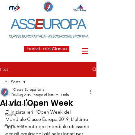
Iscriviti alla Classe
Post
All Posts
Classe Europa Italia
All Posts
31 lug 2019
Tempo di lettura: 1 min
Al via l'Open Week
Comunicazioni IECU
E' iniziata ieri l'Open Week del 
Eventi
Mondiale Classe Europa 2019. L'ultimo 
Asseuropa
appuntamento pre-mondiale utilissimo 
per gli equipaggi già selezionati per 