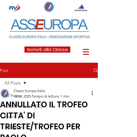
Iscriviti alla Classe
Post
All Posts
Classe Europa Italia
All Posts
19 ott 2020
Tempo di lettura: 1 min
ANNULLATO IL TROFEO
Comunicazioni IECU
CITTA' DI
Eventi
TRIESTE/TROFEO PER
Asseuropa