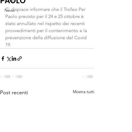
PAOLO
Altro
Ci dispiace informare che il Trofeo Per 
News
Paolo previsto per il 24 e 25 ottobre è 
stato annullato nel rispetto dei recenti 
provvedimenti per il contenimento e la 
prevenzione della diffusione del Covid 
19. 
Mostra tutti
Post recenti