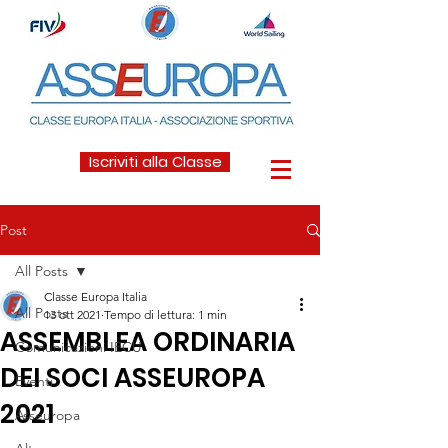
Iscriviti alla Classe
Post
All Posts
Classe Europa Italia
All Posts
13 ott 2021
Tempo di lettura: 1 min
ASSEMBLEA ORDINARIA
Comunicazioni IECU
DEI SOCI ASSEUROPA
Eventi
2021
Asseuropa