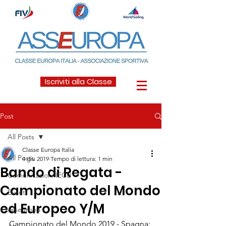
Iscriviti alla Classe
Post
All Posts
Classe Europa Italia
All Posts
4 giu 2019
Tempo di lettura: 1 min
Bando di Regata -
Comunicazioni IECU
Campionato del Mondo
Eventi
ed Europeo Y/M
Asseuropa
Campionato del Mondo 2019 - Spagna: