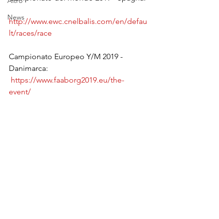
Altro
News
http://www.ewc.cnelbalis.com/en/defau
lt/races/race
Campionato Europeo Y/M 2019 - 
Danimarca:
https://www.faaborg2019.eu/the-
event/