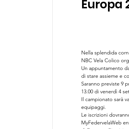
Europa 
Nella splendida cor
NBC Vela Colico orga
Un appuntamento da n
di stare assieme e co
Saranno previste 9 pr
13.00 di venerdì 4 s
Il campionato sarà v
equipaggi.
Le iscrizioni dovran
MyFedervelaWeb entr