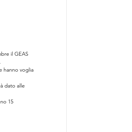
mbre il GEAS 
.
e hanno voglia 
à dato alle 
eno 15 