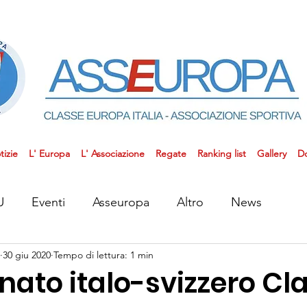
tizie
L' Europa
L' Associazione
Regate
Ranking list
Gallery
D
U
Eventi
Asseuropa
Altro
News
30 giu 2020
Tempo di lettura: 1 min
ato italo-svizzero Cl