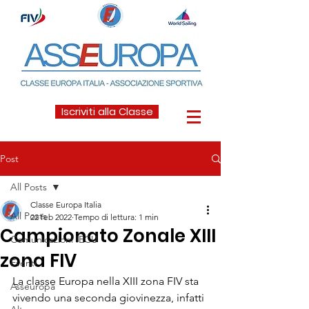
Iscriviti alla Classe
Post
All Posts
Classe Europa Italia
All Posts
22 feb 2022
Tempo di lettura: 1 min
Campionato Zonale XIII
Comunicazioni IECU
zona FIV
Eventi
La classe Europa nella XIII zona FIV sta 
Asseuropa
vivendo una seconda giovinezza, infatti 