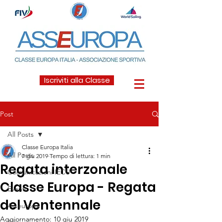
Iscriviti alla Classe
Post
All Posts
Classe Europa Italia
All Posts
7 giu 2019
Tempo di lettura: 1 min
Regata interzonale
Comunicazioni IECU
Classe Europa - Regata
Eventi
del Ventennale
Asseuropa
Aggiornamento:
10 giu 2019