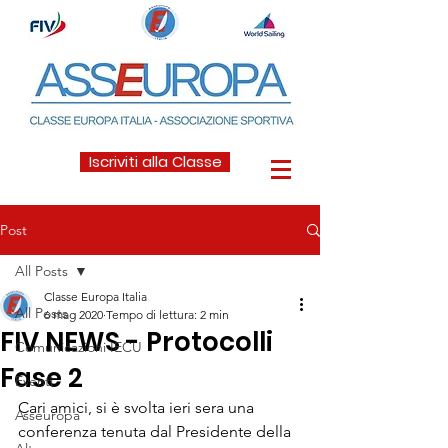
Iscriviti alla Classe
Post
All Posts
Classe Europa Italia
All Posts
6 mag 2020
Tempo di lettura: 2 min
FIV NEWS - Protocolli
Comunicazioni IECU
Fase 2
Eventi
Cari amici, si è svolta ieri sera una 
Asseuropa
conferenza tenuta dal Presidente della 